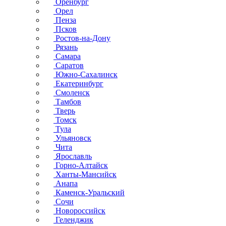
Оренбург
Орел
Пенза
Псков
Ростов-на-Дону
Рязань
Самара
Саратов
Южно-Сахалинск
Екатеринбург
Смоленск
Тамбов
Тверь
Томск
Тула
Ульяновск
Чита
Ярославль
Горно-Алтайск
Ханты-Мансийск
Анапа
Каменск-Уральский
Сочи
Новороссийск
Геленджик