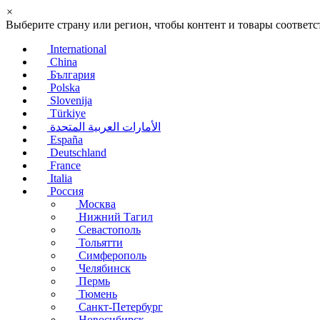
×
Выберите страну или регион, чтобы контент и товары соотве
International
China
България
Polska
Slovenija
Türkiye
الأمارات العربية المتحدة
España
Deutschland
France
Italia
Россия
Москва
Нижний Тагил
Севастополь
Тольятти
Симферополь
Челябинск
Пермь
Тюмень
Санкт-Петербург
Новосибирск