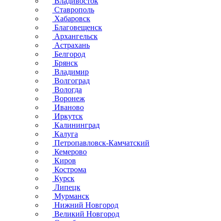
Владивосток
Ставрополь
Хабаровск
Благовещенск
Архангельск
Астрахань
Белгород
Брянск
Владимир
Волгоград
Вологда
Воронеж
Иваново
Иркутск
Калининград
Калуга
Петропавловск-Камчатский
Кемерово
Киров
Кострома
Курск
Липецк
Мурманск
Нижний Новгород
Великий Новгород