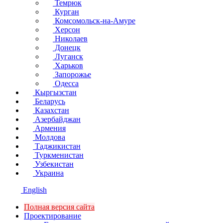
Темрюк
Курган
Комсомольск-на-Амуре
Херсон
Николаев
Донецк
Луганск
Харьков
Запорожье
Одесса
Кыргызстан
Беларусь
Казахстан
Азербайджан
Армения
Молдова
Таджикистан
Туркменистан
Узбекистан
Украина
English
Полная версия сайта
Проектирование