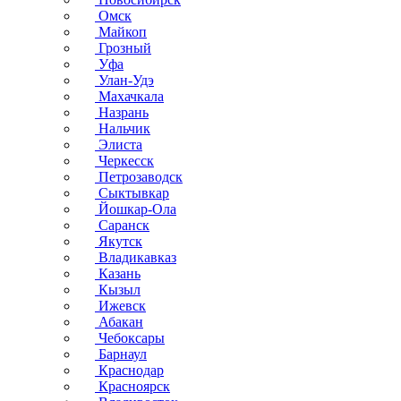
Омск
Майкоп
Грозный
Уфа
Улан-Удэ
Махачкала
Назрань
Нальчик
Элиста
Черкесск
Петрозаводск
Сыктывкар
Йошкар-Ола
Саранск
Якутск
Владикавказ
Казань
Кызыл
Ижевск
Абакан
Чебоксары
Барнаул
Краснодар
Красноярск