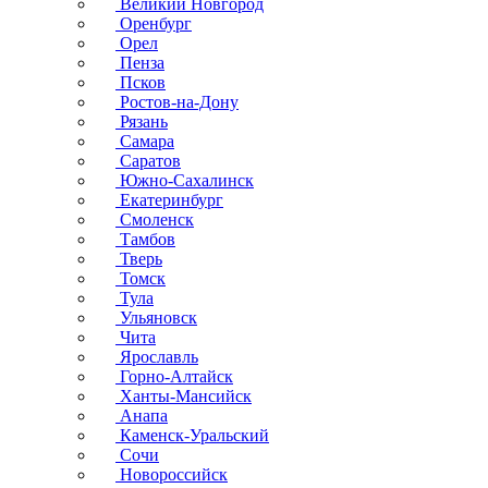
Великий Новгород
Оренбург
Орел
Пенза
Псков
Ростов-на-Дону
Рязань
Самара
Саратов
Южно-Сахалинск
Екатеринбург
Смоленск
Тамбов
Тверь
Томск
Тула
Ульяновск
Чита
Ярославль
Горно-Алтайск
Ханты-Мансийск
Анапа
Каменск-Уральский
Сочи
Новороссийск