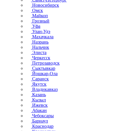
Новосибирск
Омск
Майкоп
Грозный
Уфа
Улан-Удэ
Махачкала
Назрань
Нальчик
Элиста
Черкесск
Петрозаводск
Сыктывкар
Йошкар-Ола
Саранск
Якутск
Владикавказ
Казань
Кызыл
Ижевск
Абакан
Чебоксары
Барнаул
Краснодар