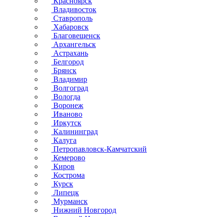
Красноярск
Владивосток
Ставрополь
Хабаровск
Благовещенск
Архангельск
Астрахань
Белгород
Брянск
Владимир
Волгоград
Вологда
Воронеж
Иваново
Иркутск
Калининград
Калуга
Петропавловск-Камчатский
Кемерово
Киров
Кострома
Курск
Липецк
Мурманск
Нижний Новгород