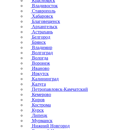
Красноярск
Владивосток
Ставрополь
Хабаровск
Благовещенск
Архангельск
Астрахань
Белгород
Брянск
Владимир
Волгоград
Вологда
Воронеж
Иваново
Иркутск
Калининград
Калуга
Петропавловск-Камчатский
Кемерово
Киров
Кострома
Курск
Липецк
Мурманск
Нижний Новгород