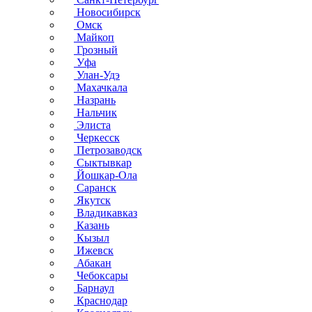
Новосибирск
Омск
Майкоп
Грозный
Уфа
Улан-Удэ
Махачкала
Назрань
Нальчик
Элиста
Черкесск
Петрозаводск
Сыктывкар
Йошкар-Ола
Саранск
Якутск
Владикавказ
Казань
Кызыл
Ижевск
Абакан
Чебоксары
Барнаул
Краснодар