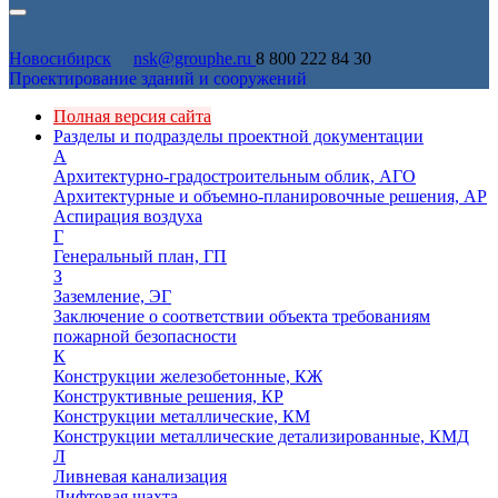
Новосибирск
nsk@grouphe.ru
8 800 222 84 30
Проектирование зданий и сооружений
Полная версия сайта
Разделы и подразделы проектной документации
А
Архитектурно-градостроительным облик, АГО
Архитектурные и объемно-планировочные решения, АР
Аспирация воздуха
Г
Генеральный план, ГП
З
Заземление, ЭГ
Заключение о соответствии объекта требованиям
пожарной безопасности
К
Конструкции железобетонные, КЖ
Конструктивные решения, КР
Конструкции металлические, КМ
Конструкции металлические детализированные, КМД
Л
Ливневая канализация
Лифтовая шахта