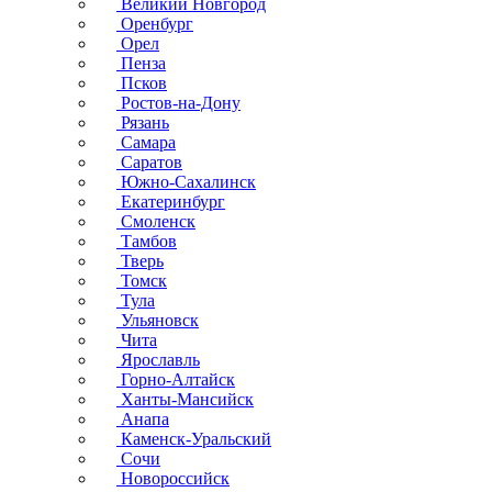
Великий Новгород
Оренбург
Орел
Пенза
Псков
Ростов-на-Дону
Рязань
Самара
Саратов
Южно-Сахалинск
Екатеринбург
Смоленск
Тамбов
Тверь
Томск
Тула
Ульяновск
Чита
Ярославль
Горно-Алтайск
Ханты-Мансийск
Анапа
Каменск-Уральский
Сочи
Новороссийск