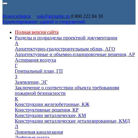
Новосибирск
nsk@grouphe.ru
8 800 222 84 30
Проектирование зданий и сооружений
Полная версия сайта
Разделы и подразделы проектной документации
А
Архитектурно-градостроительным облик, АГО
Архитектурные и объемно-планировочные решения, АР
Аспирация воздуха
Г
Генеральный план, ГП
З
Заземление, ЭГ
Заключение о соответствии объекта требованиям
пожарной безопасности
К
Конструкции железобетонные, КЖ
Конструктивные решения, КР
Конструкции металлические, КМ
Конструкции металлические детализированные, КМД
Л
Ливневая канализация
Лифтовая шахта