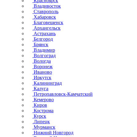
Красноярск
Владивосток
Ставрополь
Хабаровск
Благовещенск
Архангельск
Астрахань
Белгород
Брянск
Владимир
Волгоград
Вологда
Воронеж
Иваново
Иркутск
Калининград
Калуга
Петропавловск-Камчатский
Кемерово
Киров
Кострома
Курск
Липецк
Мурманск
Нижний Новгород