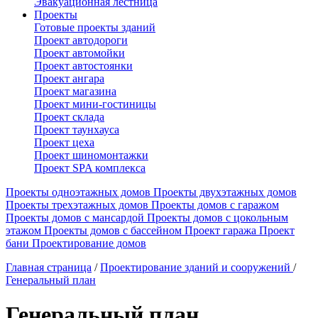
Эвакуационная лестница
Проекты
Готовые проекты зданий
Проект автодороги
Проект автомойки
Проект автостоянки
Проект ангара
Проект магазина
Проект мини-гостиницы
Проект склада
Проект таунхауса
Проект цеха
Проект шиномонтажки
Проект SPA комплекса
Проекты одноэтажных домов
Проекты двухэтажных домов
Проекты трехэтажных домов
Проекты домов с гаражом
Проекты домов с мансардой
Проекты домов с цокольным
этажом
Проекты домов с бассейном
Проект гаража
Проект
бани
Проектирование домов
Главная страница
/
Проектирование зданий и сооружений
/
Генеральный план
Генеральный план