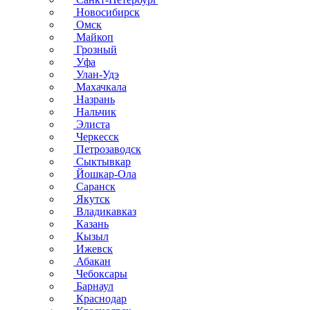
Новосибирск
Омск
Майкоп
Грозный
Уфа
Улан-Удэ
Махачкала
Назрань
Нальчик
Элиста
Черкесск
Петрозаводск
Сыктывкар
Йошкар-Ола
Саранск
Якутск
Владикавказ
Казань
Кызыл
Ижевск
Абакан
Чебоксары
Барнаул
Краснодар