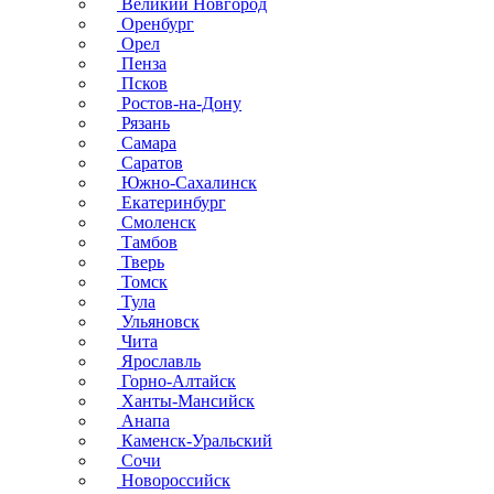
Великий Новгород
Оренбург
Орел
Пенза
Псков
Ростов-на-Дону
Рязань
Самара
Саратов
Южно-Сахалинск
Екатеринбург
Смоленск
Тамбов
Тверь
Томск
Тула
Ульяновск
Чита
Ярославль
Горно-Алтайск
Ханты-Мансийск
Анапа
Каменск-Уральский
Сочи
Новороссийск